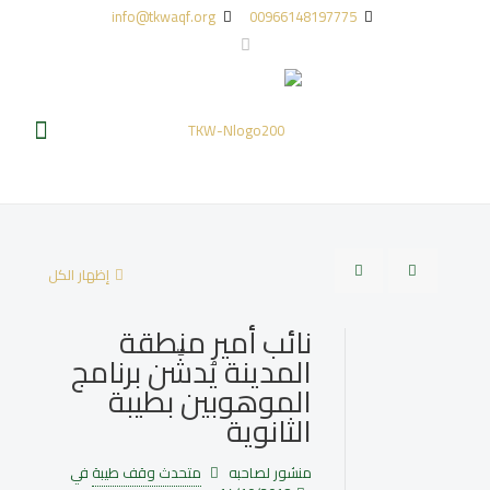
info@tkwaqf.org
00966148197775
إظهار الكل
نائب أمير منطقة
المدينة يُدشِّن برنامج
الموهوبين بطيبة
الثانوية
منشور لصاحبه
متحدث وقف طيبة
في