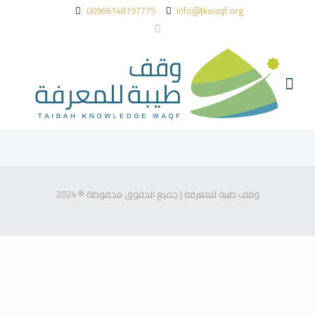
00966148197775
info@tkwaqf.org
وقف طيبة للمعرفة | جميع الحقوق محفوظة © 2024