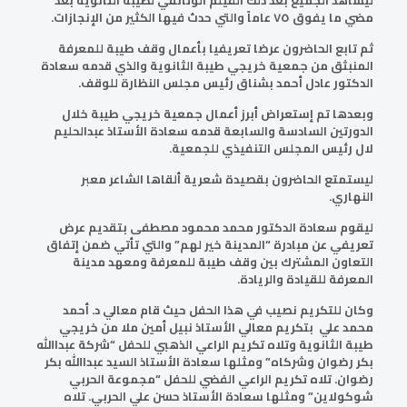
ليشاهد الجميع بعد ذلك الفيلم الوثائقي لطيبة الثانوية بعد
مضي ما يفوق ٧٥ عاماً والتي حدث فيها الكثير من الإنجازات.
ثم تابع الحاضرون عرضا تعريفيا بأعمال وقف طيبة للمعرفة
المنبثق من جمعية خريجي طيبة الثانوية والذي قدمه سعادة
الدكتور عادل أحمد بشناق رئيس مجلس النظارة للوقف.
وبعدها تم إستعراض أبرز أعمال جمعية خريجي طيبة خلال
الدورتين السادسة والسابعة قدمه سعادة الأستاذ عبدالحليم
لال رئيس المجلس التنفيذي للجمعية.
ليستمتع الحاضرون بقصيدة شعرية ألقاها الشاعر معبر
النهاري.
ليقوم سعادة الدكتور محمد محمود مصطفى بتقديم عرض
تعريفي عن مبادرة “المدينة خير لهم” والتي تأتي ضمن إتفاق
التعاون المشترك بين وقف طيبة للمعرفة ومعهد مدينة
المعرفة للقيادة والريادة.
وكان للتكريم نصيب في هذا الحفل حيث قام معالي د. أحمد
محمد علي بتكريم معالي الأستاذ نبيل أمين ملا من خريجي
طيبة الثانوية وتلاه تكريم الراعي الذهبي للحفل “شركة عبداالله
بكر رضوان وشركاه” ومثلها سعادة الأستاذ السيد عبداالله بكر
رضوان. تلاه تكريم الراعي الفضي للحفل “مجموعة الحربي
شوكولاين” ومثلها سعادة الأستاذ حسن علي الحربي. تلاه