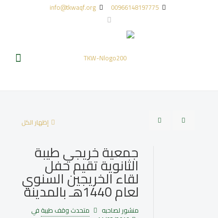
info@tkwaqf.org
00966148197775
إظهار الكل
جمعية خريجي طيبة
الثانوية تقيم حفل
لقاء الخريجين السنوي
لعام 1440هـ بالمدينة
منشور لصاحبه
متحدث وقف طيبة
في