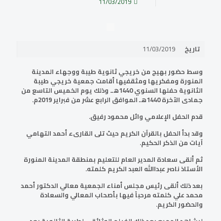
11/03/2019
تاريخ
11/03/2019
وسط حضور بهيج من خريجي ثانوية طيبة ووجهاء المدينة
المنورة ومفكريها ومثقفيها أقامت جمعية خريجي طيبة
الثانوية حفلها السنوي 1440هـ. وذلك يوم الخميس التاسع من
جمادى الآخرة 1440هـ الموافق الرابع عشر من فبراير 2019م.
قدم الحفل الإعلامي وائل محمود رفيق.
وقد بدأ الحفل بالقرآن الكريم حيث تلى القارىء أحمد التهامي
آيات من الذكر الحكيم.
ثم ألقى سعادة المدير العام للتعليم بمنطقة المدينة المنورة
الأستاذ ناصر عبداالله العبد الكريم كلمته.
بعد ذلك ألقى رئيس مجلس أمناء الجمعية معالي الدكتور أحمد
محمد علي كلمته مرحباً فيها بأصحاب المعالي والسعادة
والحضور الكريم.