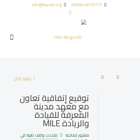
info@tkwaqf.org
00966148197775
إظهار الكل
توقيع إتفاقية تعاون
مع معهد مدينة
المعرفة للقيادة
والريادة MILE
منشور لصاحبه
متحدث وقف طيبة
في